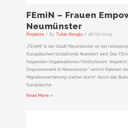
FEmiN – Frauen Empo
Neumünster
Projekte
/ By
Tufan Kiroglu
/
18/07/2023
„FEmiN“ in der Stadt Neumünster ist ein Unterpro
Europäischen Sozialfonds finanziert wird. Das FE
folgenden Organisationen/Institutionen: Angebot:
Empowerment in Neumünster“ wird im Rahmen de
Migrationserfahrung starten durch“ durch das Bund
Europäische
FEmiN
Read More »
–
Frauen
Empowerment
in