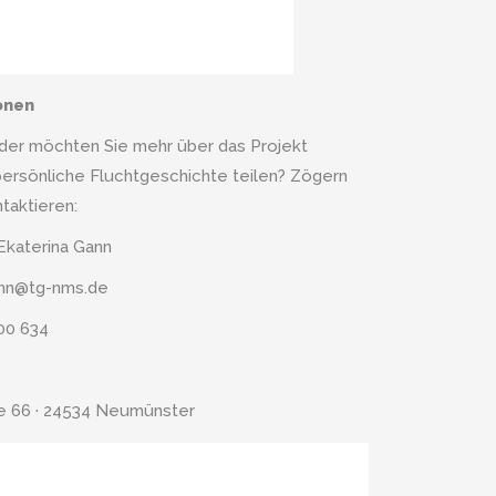
onen
der möchten Sie mehr über das Projekt
persönliche Fluchtgeschichte teilen? Zögern
ntaktieren:
Ekaterina Gann
gann@tg-nms.de
00 634
ße 66 · 24534 Neumünster