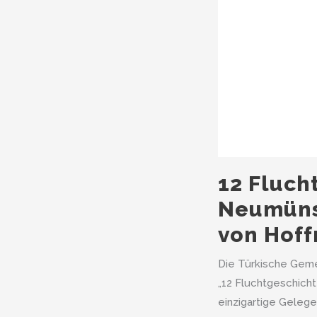
12 Fluch
Neumüns
von Hoff
Die Türkische Gemei
„12 Fluchtgeschich
einzigartige Gelege