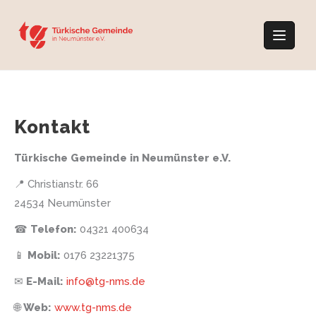
Skip
to
content
Kontakt
Türkische Gemeinde in Neumünster e.V.
📍 Christianstr. 66
24534 Neumünster
☎
Telefon:
04321 400634
📱
Mobil:
0176 23221375
✉
E-Mail:
info@tg-nms.de
🌐
Web:
www.tg-nms.de