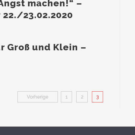
 Angst machen!“ –
 22./23.02.2020
r Groß und Klein –
Seitennummerierung
Vorherige
1
2
3
der
Beiträge