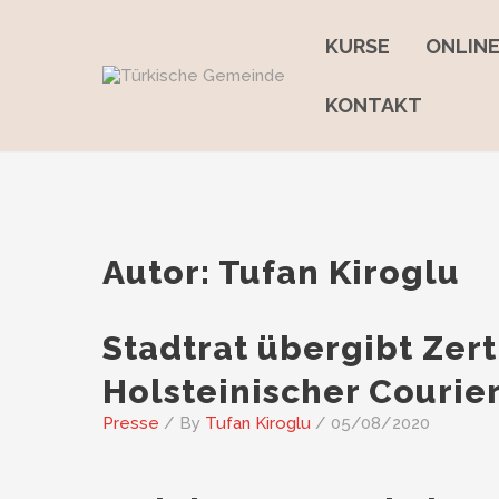
Skip
to
KURSE
ONLIN
content
KONTAKT
Autor:
Tufan Kiroglu
Stadtrat übergibt Zert
Holsteinischer Courier
Presse
/ By
Tufan Kiroglu
/
05/08/2020