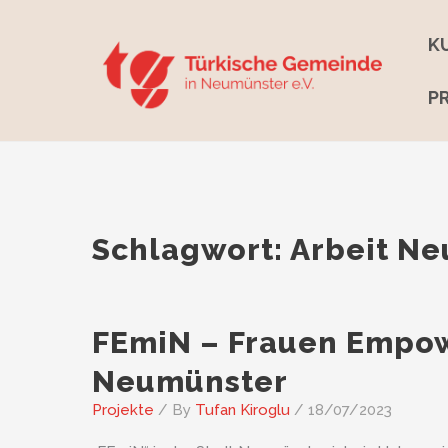
Skip
to
K
content
P
Schlagwort:
Arbeit N
FEmiN – Frauen Empo
Neumünster
Projekte
/ By
Tufan Kiroglu
/
18/07/2023