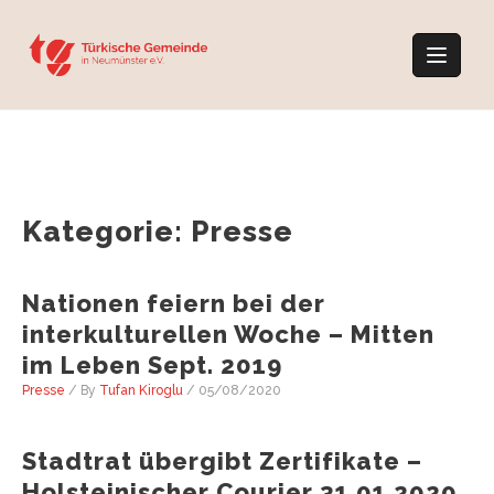
Skip
to
content
Kategorie:
Presse
Nationen feiern bei der
interkulturellen Woche – Mitten
im Leben Sept. 2019
Presse
/ By
Tufan Kiroglu
/
05/08/2020
Stadtrat übergibt Zertifikate –
Holsteinischer Courier 31.01.2020