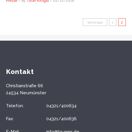
Presse
/ By
Tufan Kiroglu
/
02/11/2018
Seitennumm
Vorherige
1
2
der
Beiträge
Kontakt
Christianstraße 66
24534 Neumünster
Telefon:
04321/400634
Fax:
04321/400636
E-Mail:
info@tg-nms.de