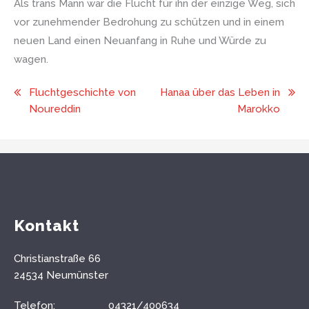
Als trans Mann war die Flucht für ihn der einzige Weg, sich
vor zunehmender Bedrohung zu schützen und in einem
neuen Land einen Neuanfang in Ruhe und Würde zu
wagen.
Beitragsnavigation
Fluchtgeschichte von
Hanaa über das Leben in
Noureddin
Marokko
Kontakt
Christianstraße 66
24534 Neumünster
Telefon:
04321/400634